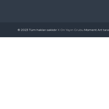
© 2023 Tüm hakları saklıdır
X On Yayın Grubu
Moment Art taraf