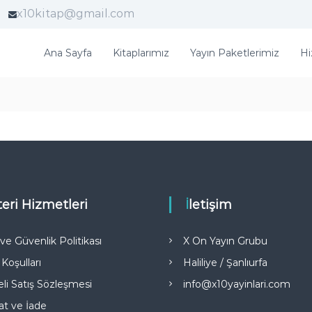
x10kitap@gmail.com
Ana Sayfa
Kitaplarımız
Yayın Paketlerimiz
Hi
teri Hizmetleri
İletişim
k ve Güvenlik Politikası
X On Yayın Grubu
 Koşulları
Haliliye / Şanlıurfa
li Satış Sözleşmesi
info@x10yayinlari.com
at ve İade