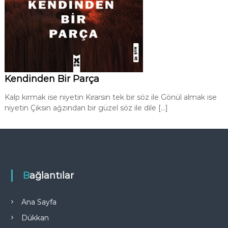
Kendinden Bir Parça
Kalp kırmak ise niyetin Kırarsın tek bir söz ile Gönül almak ise
niyetin Çıksın ağzından bir güzel söz ile dile […]
Bağlantılar
Ana Sayfa
Dükkan