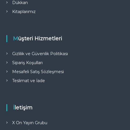
Dükkan
5
0
,
,
Kitaplarımız
0
0
0
0
.
.
Müşteri Hizmetleri
Gizlilik ve Güvenlik Politikası
Sipariş Koşulları
Mesafeli Satış Sözleşmesi
Teslimat ve İade
İletişim
X On Yayın Grubu