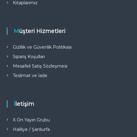
0
0
Kitaplarımız
,
,
0
0
0
0
.
.
Müşteri Hizmetleri
Gizlilik ve Güvenlik Politikası
Sipariş Koşulları
Mesafeli Satış Sözleşmesi
Teslimat ve İade
İletişim
X On Yayın Grubu
Haliliye / Şanlıurfa