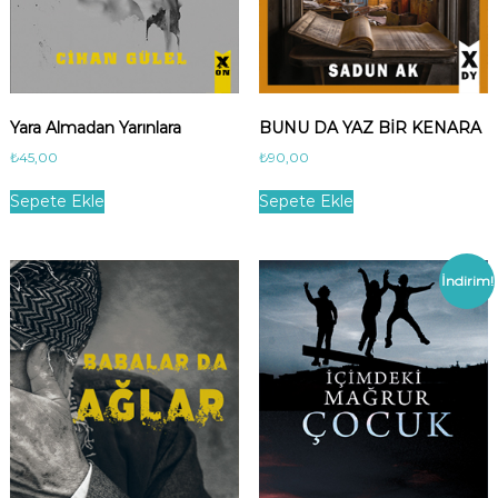
,
0
0
0
0
.
.
Yara Almadan Yarınlara
BUNU DA YAZ BİR KENARA
₺
45,00
₺
90,00
Sepete Ekle
Sepete Ekle
İndirim!