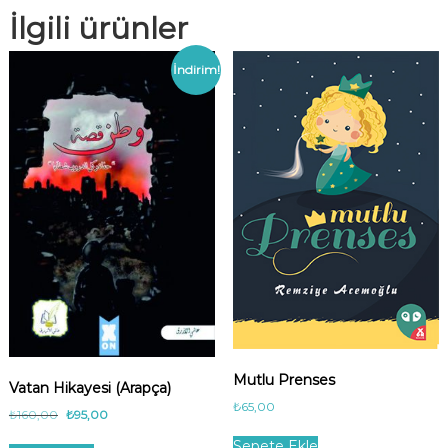
İlgili ürünler
İndirim!
Mutlu Prenses
Vatan Hikayesi (Arapça)
₺
65,00
O
Ş
₺
160,00
₺
95,00
r
u
Sepete Ekle