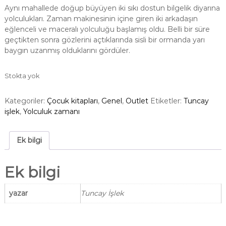
i
a
Aynı mahallede doğup büyüyen iki sıkı dostun bilgelik diyarına
j
n
yolculukları. Zaman makinesinin içine giren iki arkadaşın
i
d
eğlenceli ve maceralı yolculuğu başlamış oldu. Belli bir süre
n
a
geçtikten sonra gözlerini açtıklarında sisli bir ormanda yarı
a
k
baygın uzanmış olduklarını gördüler.
l
i
f
f
Stokta yok
i
i
y
y
a
a
Kategoriler:
Çocuk kitapları
,
Genel
,
Outlet
Etiketler:
Tuncay
t
t
işlek
,
Yolculuk zamanı
:
:
₺
₺
Ek bilgi
6
4
5
5
,
,
Ek bilgi
0
0
0
0
yazar
Tuncay İşlek
.
.