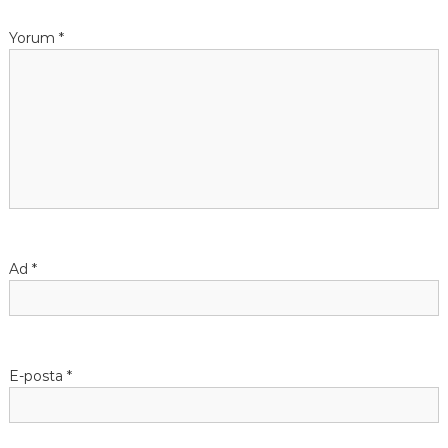
e
Yorum
*
z
i
n
m
e
Ad
*
s
i
E-posta
*