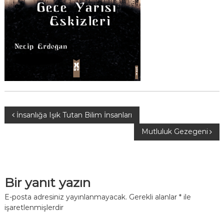
Y
İnsanlığa Işık Tutan Bilim İnsanları
Mutluluk Gezegeni
a
z
Bir yanıt yazın
ı
E-posta adresiniz yayınlanmayacak.
Gerekli alanlar
*
ile
g
işaretlenmişlerdir