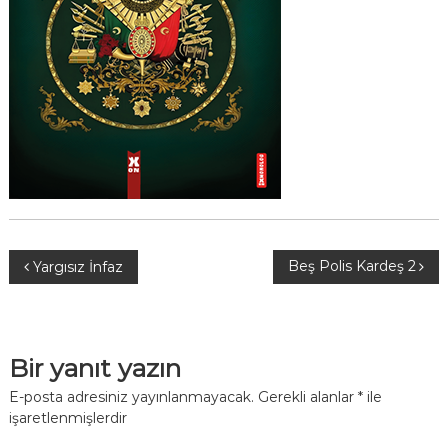
Y
Beş Polis Kardeş 2
Yargısız İnfaz
a
z
Bir yanıt yazın
ı
E-posta adresiniz yayınlanmayacak.
Gerekli alanlar
*
ile
işaretlenmişlerdir