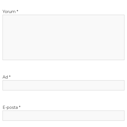
g
e
Yorum
*
z
i
n
m
e
Ad
*
s
i
E-posta
*