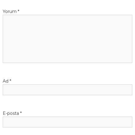
e
Yorum
*
z
i
n
m
e
Ad
*
s
i
E-posta
*