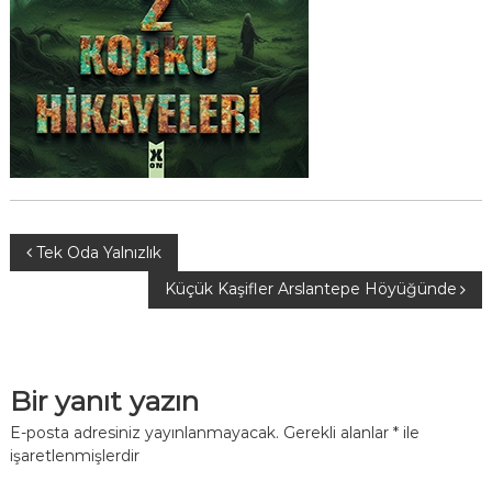
Y
Tek Oda Yalnızlık
Küçük Kaşifler Arslantepe Höyüğünde
a
z
Bir yanıt yazın
ı
E-posta adresiniz yayınlanmayacak.
Gerekli alanlar
*
ile
g
işaretlenmişlerdir