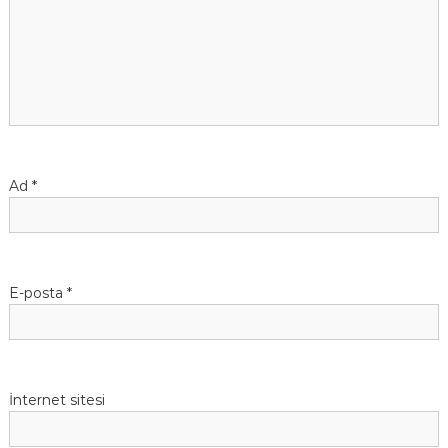
z
i
n
m
e
Ad
*
s
i
E-posta
*
İnternet sitesi