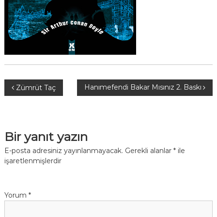
Y
Hanımefendi Bakar Mısınız 2. Baskı
Zümrüt Taç
a
z
Bir yanıt yazın
ı
E-posta adresiniz yayınlanmayacak.
Gerekli alanlar
*
ile
işaretlenmişlerdir
g
e
Yorum
*