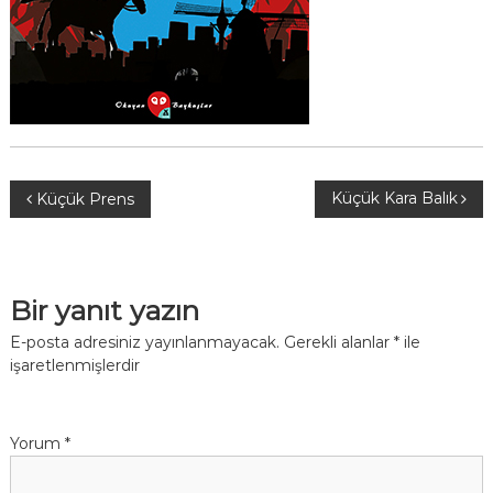
Y
Küçük Kara Balık
Küçük Prens
a
z
Bir yanıt yazın
ı
E-posta adresiniz yayınlanmayacak.
Gerekli alanlar
*
ile
işaretlenmişlerdir
g
e
Yorum
*