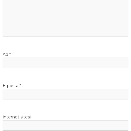
z
i
n
m
e
Ad
*
s
i
E-posta
*
İnternet sitesi