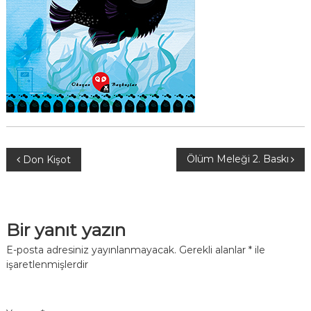
Y
Ölüm Meleği 2. Baskı
Don Kişot
a
z
Bir yanıt yazın
ı
E-posta adresiniz yayınlanmayacak.
Gerekli alanlar
*
ile
işaretlenmişlerdir
g